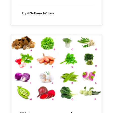
by #SoFrenchClass