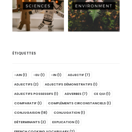
ÉTIQUETTES
-AIN
(1)
-EU
(1)
-IN
(1)
ADJECTIF
(7)
ADJECTIFS
(2)
ADJECTIFS DÉMONSTRATIFS
(1)
ADJECTIFS POSSESSIFS
(1)
ADVERBES
(7)
CE QUI
(1)
COMPARATIF
(1)
COMPLÉMENTS CIRCONSTANCIELS
(1)
CONJUGAISON
(18)
CONJUGATION
(1)
DÉTERMINANTS
(2)
EXPLICATION
(1)
FRENCH COOKING VOCABULARY
(2)