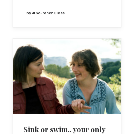
by #SoFrenchClass
Sink or swim.. your only