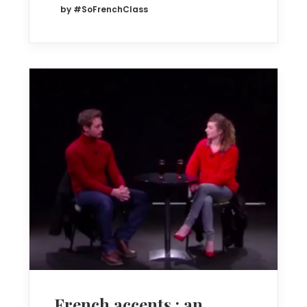
by #SoFrenchClass
French accents : an