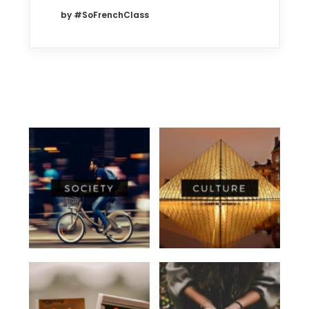
by #SoFrenchClass