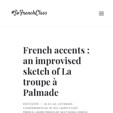
French accents :
an improvised
sketch of La
#SOFRENCHCLASS PRIVACY POLICY
troupe à
Palmade
Recherche
06/11/2019
|
IN
A1-A2
,
LISTENING
COMPREHENSION
,
B1-B2
,
LEARN STUDY
FRENCH
,
LEARN FRENCH BY WATCHING VIDEOS