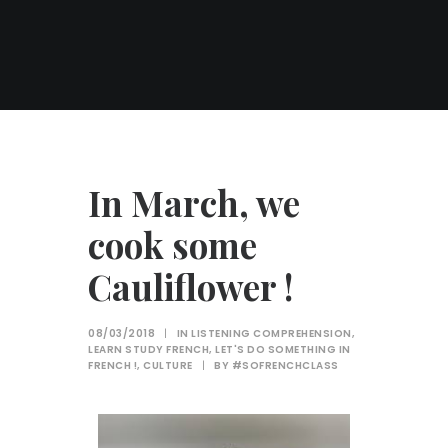
In March, we
cook some
Cauliflower !
08/03/2018
|
IN
LISTENING COMPREHENSION
,
LEARN STUDY FRENCH
,
LET'S DO SOMETHING IN
FRENCH !
,
CULTURE
|
BY
#SOFRENCHCLASS