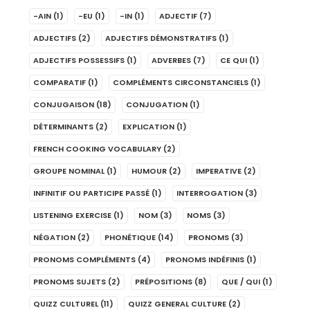
-AIN
(1)
-EU
(1)
-IN
(1)
ADJECTIF
(7)
ADJECTIFS
(2)
ADJECTIFS DÉMONSTRATIFS
(1)
ADJECTIFS POSSESSIFS
(1)
ADVERBES
(7)
CE QUI
(1)
COMPARATIF
(1)
COMPLÉMENTS CIRCONSTANCIELS
(1)
CONJUGAISON
(18)
CONJUGATION
(1)
DÉTERMINANTS
(2)
EXPLICATION
(1)
FRENCH COOKING VOCABULARY
(2)
GROUPE NOMINAL
(1)
HUMOUR
(2)
IMPERATIVE
(2)
INFINITIF OU PARTICIPE PASSÉ
(1)
INTERROGATION
(3)
LISTENING EXERCISE
(1)
NOM
(3)
NOMS
(3)
NÉGATION
(2)
PHONÉTIQUE
(14)
PRONOMS
(3)
PRONOMS COMPLÉMENTS
(4)
PRONOMS INDÉFINIS
(1)
PRONOMS SUJETS
(2)
PRÉPOSITIONS
(8)
QUE / QUI
(1)
QUIZZ CULTUREL
(11)
QUIZZ GENERAL CULTURE
(2)