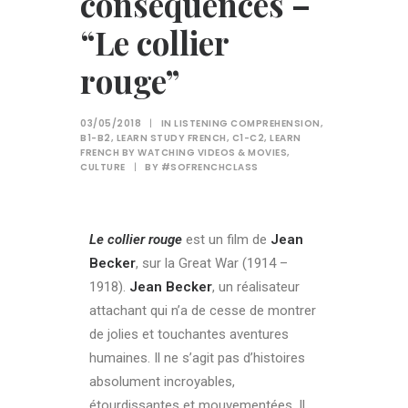
consequences –
“Le collier
rouge”
03/05/2018
|
IN
LISTENING COMPREHENSION
,
B1-B2
,
LEARN STUDY FRENCH
,
C1-C2
,
LEARN
FRENCH BY WATCHING VIDEOS & MOVIES
,
CULTURE
|
BY
#SOFRENCHCLASS
Le collier rouge
est un film de
Jean
Becker
, sur la Great War (1914 –
1918).
Jean Becker
, un réalisateur
attachant qui n’a de cesse de montrer
de jolies et touchantes aventures
humaines. Il ne s’agit pas d’histoires
absolument incroyables,
étourdissantes et mouvementées. Il