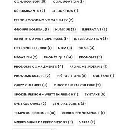
CONJUGAISON
(18)
CONJUGATION
(1)
DÉTERMINANTS
(2)
EXPLICATION
(1)
FRENCH COOKING VOCABULARY
(2)
GROUPE NOMINAL
(1)
HUMOUR
(2)
IMPERATIVE
(2)
INFINITIF OU PARTICIPE PASSÉ
(1)
INTERROGATION
(3)
LISTENING EXERCISE
(1)
NOM
(3)
NOMS
(3)
NÉGATION
(2)
PHONÉTIQUE
(14)
PRONOMS
(3)
PRONOMS COMPLÉMENTS
(4)
PRONOMS INDÉFINIS
(1)
PRONOMS SUJETS
(2)
PRÉPOSITIONS
(8)
QUE / QUI
(1)
QUIZZ CULTUREL
(11)
QUIZZ GENERAL CULTURE
(2)
SPOKEN FRENCH - WRITTEN FRENCH
(1)
SYNTAXE
(5)
SYNTAXE ORALE
(2)
SYNTAXE ÉCRITE
(2)
TEMPS DU DISCOURS
(18)
VERBES PRONOMINAUX
(1)
VERBES SUIVIS DE PRÉPOSITIONS
(3)
VERBS
(2)