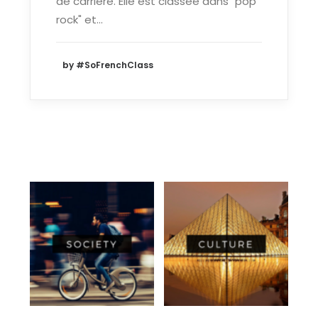
de carrière. Elle est classée dans "pop
rock" et…
by #SoFrenchClass