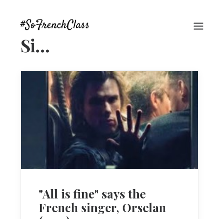
Si…
#SOFRENCHCLASS PRIVACY POLICY
Recherche
"All is fine" says the
French singer, Orselan