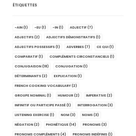
ÉTIQUETTES
-AIN
(1)
-EU
(1)
-IN
(1)
ADJECTIF
(7)
ADJECTIFS
(2)
ADJECTIFS DÉMONSTRATIFS
(1)
ADJECTIFS POSSESSIFS
(1)
ADVERBES
(7)
CE QUI
(1)
COMPARATIF
(1)
COMPLÉMENTS CIRCONSTANCIELS
(1)
CONJUGAISON
(18)
CONJUGATION
(1)
DÉTERMINANTS
(2)
EXPLICATION
(1)
FRENCH COOKING VOCABULARY
(2)
GROUPE NOMINAL
(1)
HUMOUR
(2)
IMPERATIVE
(2)
INFINITIF OU PARTICIPE PASSÉ
(1)
INTERROGATION
(3)
LISTENING EXERCISE
(1)
NOM
(3)
NOMS
(3)
NÉGATION
(2)
PHONÉTIQUE
(14)
PRONOMS
(3)
PRONOMS COMPLÉMENTS
(4)
PRONOMS INDÉFINIS
(1)