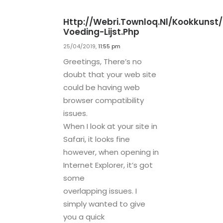
Http://webri.townloq.nl/kookkunst/e
Voeding-Lijst.php
25/04/2019,
11:55 pm
Greetings, There’s no
doubt that your web site
could be having web
browser compatibility
issues.
When I look at your site in
Safari, it looks fine
however, when opening in
Internet Explorer, it’s got
some
overlapping issues. I
simply wanted to give
you a quick