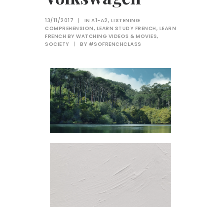
13/11/2017
|
IN
A1-A2
,
LISTENING
COMPREHENSION
,
LEARN STUDY FRENCH
,
LEARN
FRENCH BY WATCHING VIDEOS & MOVIES
,
SOCIETY
|
BY
#SOFRENCHCLASS