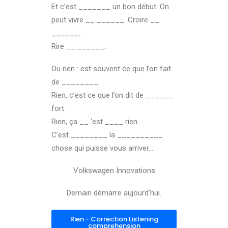
Et c’est _______ un bon début. On
peut vivre __ ______. Croire __
______.
Rire __ ______.
Ou rien : est souvent ce que l’on fait
de ________.
Rien, c’est ce que l’on dit de ______
fort.
Rien, ça __ ‘est ____ rien.
C’est ________ la __________
chose qui puisse vous arriver…
Volkswagen Innovations
Demain démarre aujourd’hui.
Rien - Correction Listening
comprehension