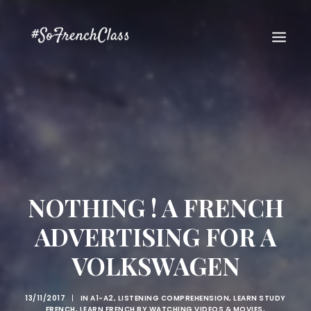
#SOFRENCHCLASS PRIVACY POLICY
NOTHING ! A FRENCH
ADVERTISING FOR A
VOLKSWAGEN
Recherche
13/11/2017
|
IN
A1-A2
,
LISTENING COMPREHENSION
,
LEARN STUDY
FRENCH
,
LEARN FRENCH BY WATCHING VIDEOS & MOVIES
,