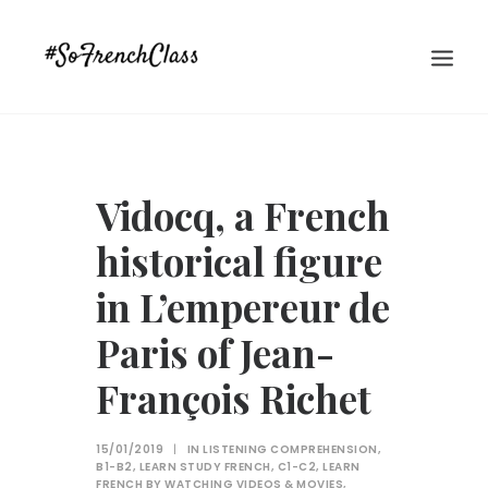
Vidocq, a French
historical figure
in L’empereur de
#SOFRENCHCLASS PRIVACY POLICY
Paris of Jean-
François Richet
Recherche
15/01/2019
|
IN
LISTENING COMPREHENSION
,
B1-B2
,
LEARN STUDY FRENCH
,
C1-C2
,
LEARN
FRENCH BY WATCHING VIDEOS & MOVIES
,