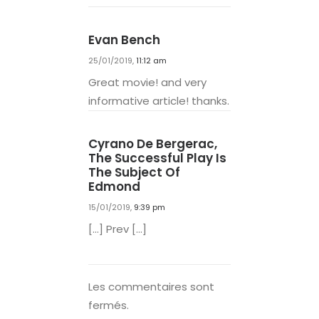
Evan Bench
25/01/2019,
11:12 am
Great movie! and very
informative article! thanks.
Cyrano De Bergerac,
The Successful Play Is
The Subject Of
Edmond
15/01/2019,
9:39 pm
[…] Prev […]
Les commentaires sont
fermés.