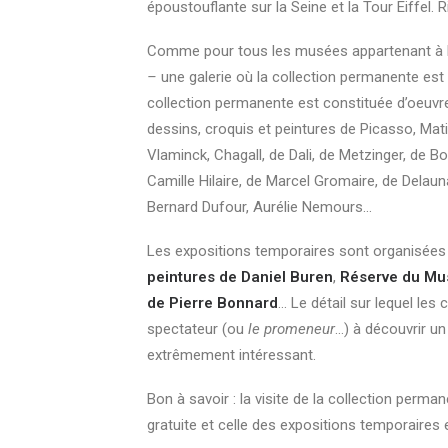
époustouflante sur la Seine et la Tour Eiffel. Ri
Comme pour tous les musées appartenant à la 
–
une galerie où la collection permanente est
collection permanente est constituée d’oeuvr
dessins, croquis et peintures de Picasso, Mat
Vlaminck, Chagall, de Dali, de Metzinger, de 
Camille Hilaire, de Marcel Gromaire, de Delaun
Bernard Dufour, Aurélie Nemours…
Les expositions temporaires sont organisées 
peintures de Daniel Buren
,
Réserve du Musé
de Pierre Bonnard
… Le détail sur lequel le
spectateur (ou
le promeneur
…) à découvrir un
extrêmement intéressant.
Bon à savoir : la visite de la collection perm
gratuite et celle des expositions
temporaires 