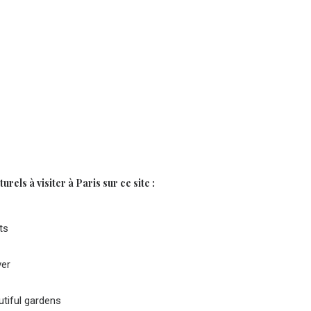
rels à visiter à Paris sur ce site :
ts
ver
tiful gardens