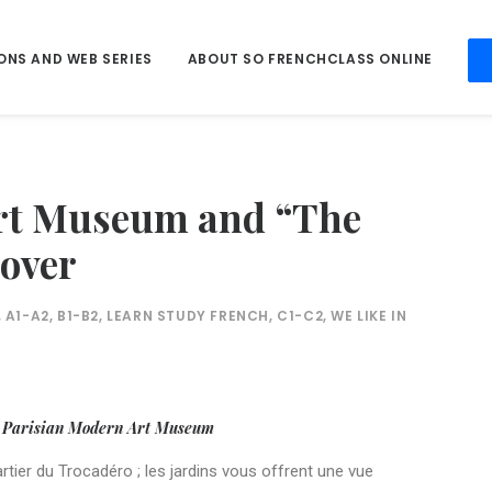
ONS AND WEB SERIES
ABOUT SO FRENCHCLASS ONLINE
rt Museum and “The
cover
,
A1-A2
,
B1-B2
,
LEARN STUDY FRENCH
,
C1-C2
,
WE LIKE IN
–
Parisian Modern Art Museum
artier du Trocadéro ; les jardins vous offrent une vue