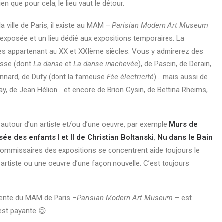
en que pour cela, le lieu vaut le détour.
ville de Paris, il existe au MAM –
Parisian Modern Art Museum
 exposée et un lieu dédié aux expositions temporaires. La
es appartenant au XX et XXIème siècles. Vous y admirerez des
isse (dont
La danse
et
La danse inachevée
), de Pascin, de Derain,
Bonnard, de Dufy (dont la fameuse
Fée électricité
)… mais aussi de
ay, de Jean Hélion… et encore de Brion Gysin, de Bettina Rheims,
autour d’un artiste et/ou d’une oeuvre, par exemple
Murs de
e des enfants I et II de Christian Boltanski
,
Nu dans le Bain
s commissaires des expositions se concentrent aide toujours le
 artiste ou une oeuvre d’une façon nouvelle. C’est toujours
anente du MAM de Paris –
Parisian Modern Art Museum
– est
est payante 😉.