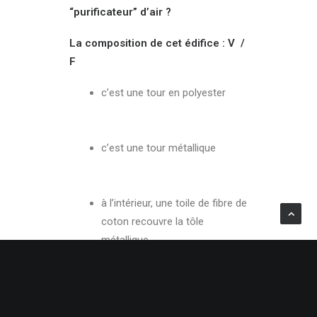
“purificateur” d’air ?
La composition de cet édifice :
V /
F
c’est une tour en polyester
c’est une tour métallique
à l’intérieur, une toile de fibre de
coton recouvre la tôle
métallique
un système de ventilation se
trouve à l’intérieur de la tour
la tour est couverte de fentes