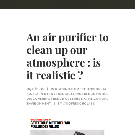
An air purifier to
clean up our
atmosphere : is
it realistic ?
10/11/2015
|
IN
READING COMPREHENSION
,
A1-
A2
,
LEARN STUDY FRENCH
,
LEARN FRENCH ONLINE
DISCOVERING FRENCH CULTURE & CIVILIZATION
,
ENVIRONMENT
|
BY
#SOFRENCHCLASS