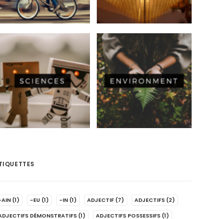
TIQUETTES
-AIN
(1)
-EU
(1)
-IN
(1)
ADJECTIF
(7)
ADJECTIFS
(2)
ADJECTIFS DÉMONSTRATIFS
(1)
ADJECTIFS POSSESSIFS
(1)