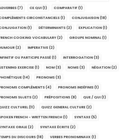
ADVERBES
(7)
CE QUI
(1)
COMPARATIF
(1)
COMPLÉMENTS CIRCONSTANCIELS
(1)
CONJUGAISON
(18)
CONJUGATION
(1)
DÉTERMINANTS
(2)
EXPLICATION
(1)
FRENCH COOKING VOCABULARY
(2)
GROUPE NOMINAL
(1)
HUMOUR
(2)
IMPERATIVE
(2)
INFINITIF OU PARTICIPE PASSÉ
(1)
INTERROGATION
(3)
LISTENING EXERCISE
(1)
NOM
(3)
NOMS
(3)
NÉGATION
(2)
PHONÉTIQUE
(14)
PRONOMS
(3)
PRONOMS COMPLÉMENTS
(4)
PRONOMS INDÉFINIS
(1)
PRONOMS SUJETS
(2)
PRÉPOSITIONS
(8)
QUE / QUI
(1)
QUIZZ CULTUREL
(11)
QUIZZ GENERAL CULTURE
(2)
SPOKEN FRENCH - WRITTEN FRENCH
(1)
SYNTAXE
(5)
SYNTAXE ORALE
(2)
SYNTAXE ÉCRITE
(2)
TEMPS DU DISCOURS
(18)
VERBES PRONOMINAUX
(1)