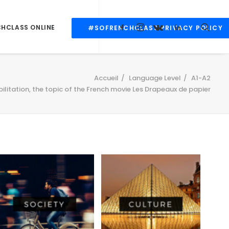
CHCLASS ONLINE
#SOFRENCHCLASS PRIVACY POLICY
Accueil
Language Level
A1-A2
bilitation, the topic of the French movie Les Drapeaux de papier