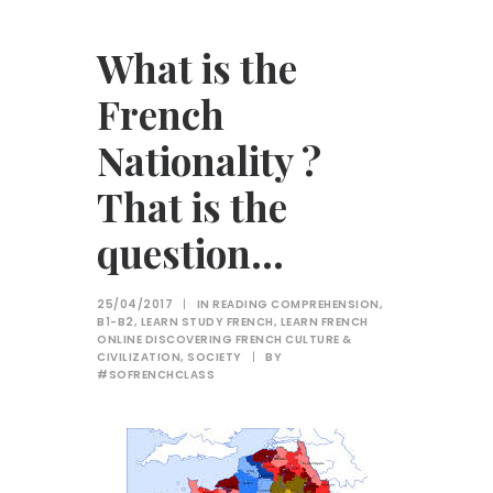
What is the
French
Nationality ?
That is the
question…
25/04/2017
|
IN
READING COMPREHENSION
,
B1-B2
,
LEARN STUDY FRENCH
,
LEARN FRENCH
ONLINE DISCOVERING FRENCH CULTURE &
CIVILIZATION
,
SOCIETY
|
BY
#SOFRENCHCLASS