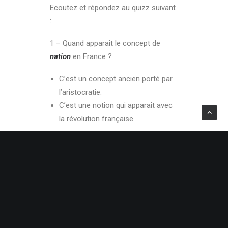
Ecoutez et répondez au quizz suivant
:
1 – Quand apparaît le concept de
nation
en France ?
C’est un concept ancien porté par
l’aristocratie.
C’est une notion qui apparaît avec
la révolution française.
2 – Comment l’abbé Emmanuel
Joseph Sieyès définit-il une nation en
1789 ?
C’est un environnement
géographique particulier bordé de
frontières.