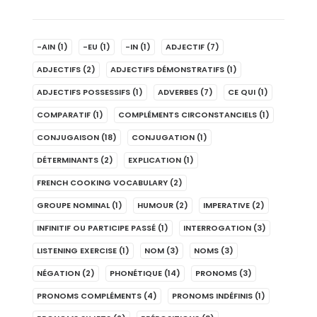
-AIN
(1)
-EU
(1)
-IN
(1)
ADJECTIF
(7)
ADJECTIFS
(2)
ADJECTIFS DÉMONSTRATIFS
(1)
ADJECTIFS POSSESSIFS
(1)
ADVERBES
(7)
CE QUI
(1)
COMPARATIF
(1)
COMPLÉMENTS CIRCONSTANCIELS
(1)
CONJUGAISON
(18)
CONJUGATION
(1)
DÉTERMINANTS
(2)
EXPLICATION
(1)
FRENCH COOKING VOCABULARY
(2)
GROUPE NOMINAL
(1)
HUMOUR
(2)
IMPERATIVE
(2)
INFINITIF OU PARTICIPE PASSÉ
(1)
INTERROGATION
(3)
LISTENING EXERCISE
(1)
NOM
(3)
NOMS
(3)
NÉGATION
(2)
PHONÉTIQUE
(14)
PRONOMS
(3)
PRONOMS COMPLÉMENTS
(4)
PRONOMS INDÉFINIS
(1)