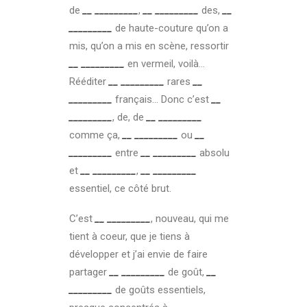
de
__ _________
,
__ _________
des,
__
_________
de haute-couture qu’on a
mis, qu’on a mis en scène, ressortir
__ _________
en vermeil, voilà…
Rééditer
__ _________
rares
__
_________
français… Donc c’est
__
_________
, de, de
__ _________
comme ça,
__ _________
ou
__
_________
entre
__ _________
absolu
et
__ _________
,
__ _________
essentiel, ce côté brut.
C’est
__ _________
, nouveau, qui me
tient à coeur, que je tiens à
développer et j’ai envie de faire
partager
__ _________
de goût,
__
_________
de goûts essentiels,