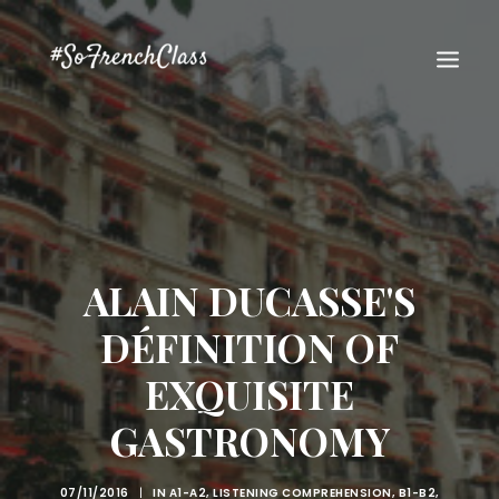
ALAIN DUCASSE'S
#SOFRENCHCLASS PRIVACY POLICY
DÉFINITION OF
EXQUISITE
Recherche
GASTRONOMY
07/11/2016
|
IN
A1-A2
,
LISTENING COMPREHENSION
,
B1-B2
,