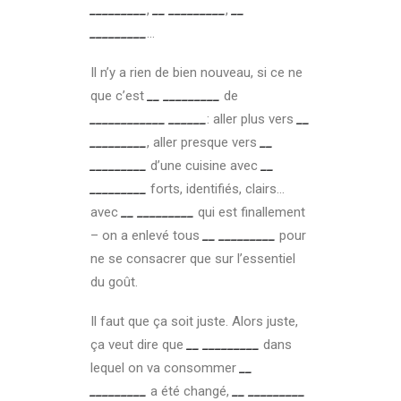
_________
,
__ _________
,
__
_________
…
Il n’y a rien de bien nouveau, si ce ne
que c’est
__ _________
de
____________ ______
: aller plus vers
__
_________
, aller presque vers
__
_________
d’une cuisine avec
__
_________
forts, identifiés, clairs…
avec
__ _________
qui est finallement
– on a enlevé tous
__ _________
pour
ne se consacrer que sur l’essentiel
du goût.
Il faut que ça soit juste. Alors juste,
ça veut dire que
__ _________
dans
lequel on va consommer
__
_________
a été changé,
__ _________