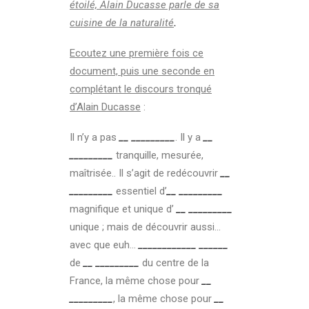
étoilé, Alain Ducasse parle de sa
cuisine de la naturalité
.
Ecoutez une première fois ce
document, puis une seconde en
complétant le discours tronqué
d’Alain Ducasse
:
Il n’y a pas
__ _________
. Il y a
__
_________
tranquille, mesurée,
maîtrisée.. Il s’agit de redécouvrir
__
_________
essentiel d’
__ _________
magnifique et unique d’
__ _________
unique ; mais de découvrir aussi…
avec que euh…
____________ ______
de
__ _________
du centre de la
France, la même chose pour
__
_________
, la même chose pour
__