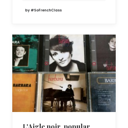
by #SoFrenchClass
L'Aigle noir, popular