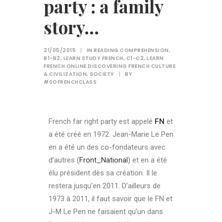
party : a family
story…
21/05/2015
|
IN
READING COMPREHENSION
,
B1-B2
,
LEARN STUDY FRENCH
,
C1-C2
,
LEARN
FRENCH ONLINE DISCOVERING FRENCH CULTURE
& CIVILIZATION
,
SOCIETY
|
BY
#SOFRENCHCLASS
French far right party est appelé
FN
et
a été créé en 1972. Jean-Marie Le Pen
en a été un des co-fondateurs avec
d’autres (
Front_National
) et en a été
élu président dès sa création. Il le
restera jusqu’en 2011. D’ailleurs de
1973 à 2011, il faut savoir que le FN et
J-M Le Pen ne faisaient qu’un dans