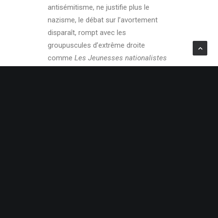
antisémitisme, ne justifie plus le
nazisme, le débat sur l’avortement
disparaît, rompt avec les
groupuscules d’extrême droite
comme
Les Jeunesses nationalistes
révolutionnaires
…), refuse la
polarisation droite – gauche, le
pouvoir de l’Europe (et de l’euro !),
critique la mondialisation… En
“dédiabolisant” le FN, en prenant de la
distance avec les sujets de
prédilection de son père
(antisémitisme, racisme,
immigration…), elle tente de changer
l’image de l’extrême droite française,
brouille les pistes… et gagne des
élections : elle arrive 3ème au premier