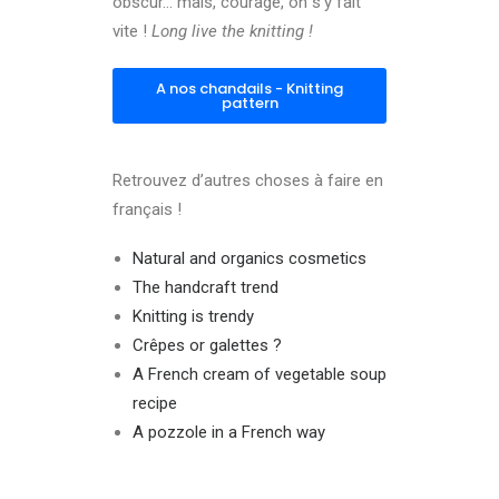
obscur… mais, courage, on s’y fait
vite !
Long live the knitting !
A nos chandails - Knitting
pattern
Retrouvez d’autres choses à faire en
français !
Natural and organics cosmetics
The handcraft trend
Knitting is trendy
Crêpes or galettes ?
A French cream of vegetable soup
recipe
A pozzole in a French way