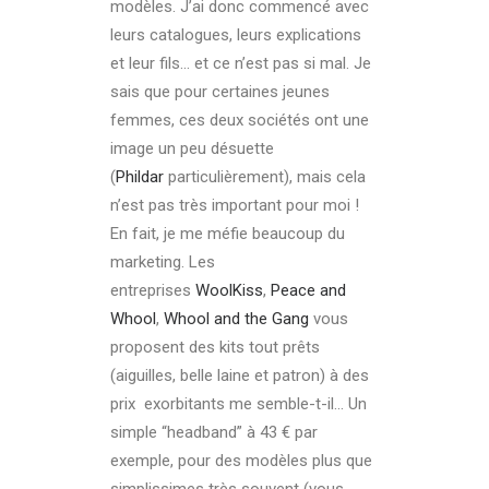
modèles. J’ai donc commencé avec
leurs catalogues, leurs explications
et leur fils… et ce n’est pas si mal. Je
sais que pour certaines jeunes
femmes, ces deux sociétés ont une
image un peu désuette
(
Phildar
particulièrement), mais cela
n’est pas très important pour moi !
En fait, je me méfie beaucoup du
marketing. Les
entreprises
WoolKiss
,
Peace and
Whool
,
Whool and the Gang
vous
proposent des kits tout prêts
(aiguilles, belle laine et patron) à des
prix exorbitants me semble-t-il… Un
simple “headband” à 43 € par
exemple, pour des modèles plus que
simplissimes très souvent (vous