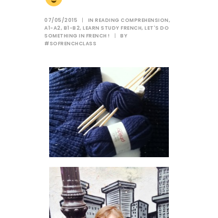
07/05/2015
|
IN
READING COMPREHENSION
,
A1-A2
,
B1-B2
,
LEARN STUDY FRENCH
,
LET'S DO
SOMETHING IN FRENCH !
|
BY
#SOFRENCHCLASS