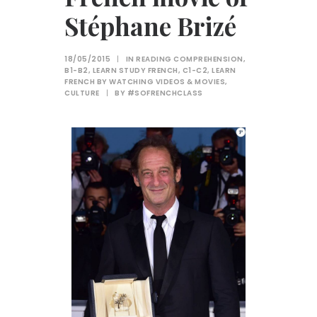
Stéphane Brizé
18/05/2015
|
IN
READING COMPREHENSION
,
B1-B2
,
LEARN STUDY FRENCH
,
C1-C2
,
LEARN
FRENCH BY WATCHING VIDEOS & MOVIES
,
CULTURE
|
BY
#SOFRENCHCLASS