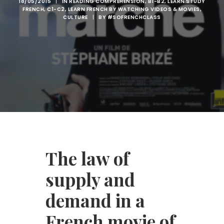
18/05/2015
|
IN
READING COMPREHENSION
,
B1-B2
,
LEARN STUDY
FRENCH
,
C1-C2
,
LEARN FRENCH BY WATCHING VIDEOS & MOVIES
,
CULTURE
|
BY
#SOFRENCHCLASS
The law of
supply and
demand in a
French movie of