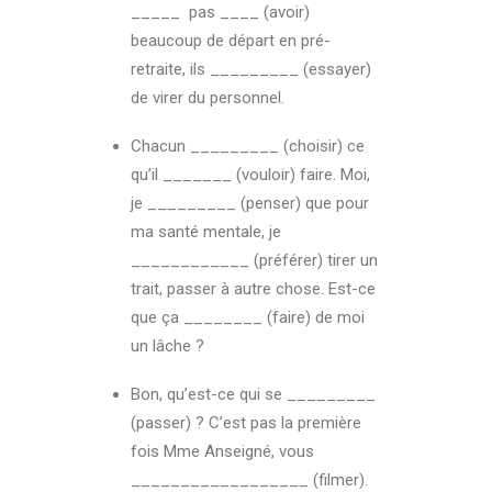
_____ pas ____ (avoir)
beaucoup de départ en pré-
retraite, ils _________ (essayer)
de virer du personnel.
Chacun _________ (choisir) ce
qu’il _______ (vouloir) faire. Moi,
je _________ (penser) que pour
ma santé mentale, je
____________ (préférer) tirer un
trait, passer à autre chose. Est-ce
que ça ________ (faire) de moi
un lâche ?
Bon, qu’est-ce qui se _________
(passer) ? C’est pas la première
fois Mme Anseigné, vous
__________________ (filmer).