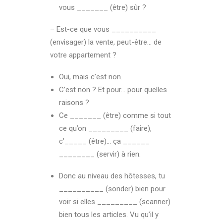
vous _______ (être) sûr ?
– Est-ce que vous __________
(envisager) la vente, peut-être… de
votre appartement ?
Oui, mais c’est non.
C’est non ? Et pour… pour quelles
raisons ?
Ce _______ (être) comme si tout
ce qu’on _________ (faire),
c’_____ (être)… ça ______
________ (servir) à rien.
Donc au niveau des hôtesses, tu
__________ (sonder) bien pour
voir si elles _________ (scanner)
bien tous les articles. Vu qu’il y