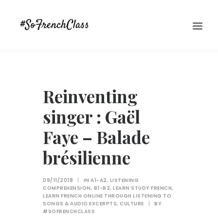
Reinventing
singer : Gaël
Faye – Balade
#SOFRENCHCLASS PRIVACY POLICY
brésilienne
09/11/2018
|
IN
A1-A2
,
LISTENING
Recherche
COMPREHENSION
,
B1-B2
,
LEARN STUDY FRENCH
,
LEARN FRENCH ONLINE THROUGH LISTENING TO
SONGS & AUDIO EXCERPTS
,
CULTURE
|
BY
#SOFRENCHCLASS