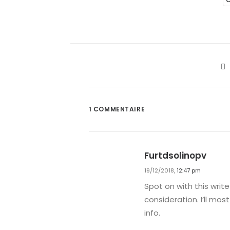
1 COMMENTAIRE
Furtdsolinopv
19/12/2018,
12:47 pm
Spot on with this writ
consideration. I’ll mos
info.