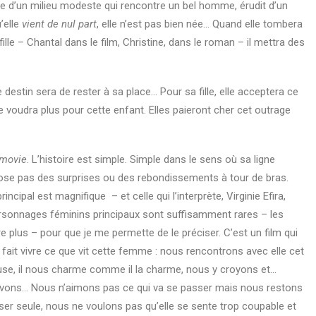
me d’un milieu modeste qui rencontre un bel homme, érudit d’un
’elle
vient de nul part
, elle n’est pas bien née…
Quand elle tombera
ille – Chantal dans le film, Christine, dans le roman – il mettra des
destin sera de rester à sa place… Pour sa fille, elle acceptera ce
le voudra plus pour cette enfant. Elles paieront cher cet outrage
 movie
. L’histoire est simple. Simple dans le sens où sa ligne
ose pas des surprises ou des rebondissements à tour de bras.
rincipal est magnifique
– et celle qui l’interprète, Virginie Efira,
rsonnages féminins principaux sont suffisamment rares – les
plus – pour que je me permette de le préciser. C’est un film qui
ait vivre ce que vit cette femme : nous rencontrons avec elle cet
, il nous charme comme il la charme, nous y croyons et…
vons… Nous n’aimons pas ce qui va se passer mais nous restons
ser seule, nous ne voulons pas qu’elle se sente trop coupable et