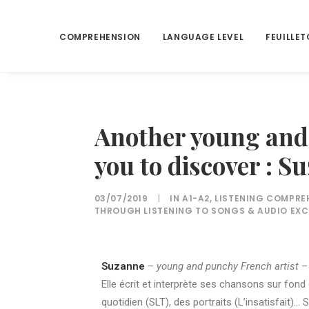
COMPREHENSION
LANGUAGE LEVEL
FEUILLET
Another young and 
you to discover : S
03/07/2019
|
IN
A1-A2
,
LISTENING COMPRE
THROUGH LISTENING TO SONGS & AUDIO EX
Suzanne
–
young and punchy French artist
–
Elle écrit et interprète ses chansons sur fon
quotidien (SLT), des portraits (L’insatisfait)… So