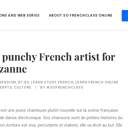
ONS AND WEB SERIES
ABOUT SO FRENCHCLASS ONLINE
punchy French artist for
uzanne
HENSION
,
B1-B2
,
LEARN STUDY FRENCH
,
LEARN FRENCH ONLINE
CERPTS
,
CULTURE
|
BY
#SOFRENCHCLASS
 est une jeune chanteuse plutôt nouvelle sur la scène française.
d de danse électronique. Ses chansons sont de petites histoires du
n écriture est vive, percutante et réaliste, elle va droit au but. Elle