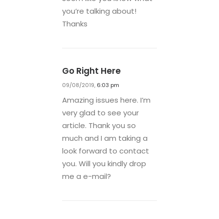
you’re talking about!
Thanks
Go Right Here
09/08/2019,
6:03 pm
Amazing issues here. I’m
very glad to see your
article. Thank you so
much and I am taking a
look forward to contact
you. Will you kindly drop
me a e-mail?