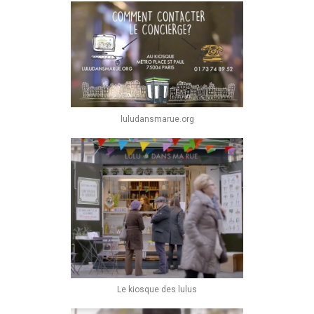
luludansmarue.org
Le kiosque des lulus