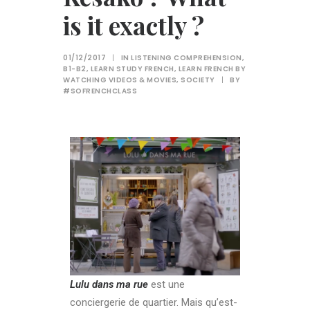
is it exactly ?
01/12/2017
|
IN
LISTENING COMPREHENSION
,
B1-B2
,
LEARN STUDY FRENCH
,
LEARN FRENCH BY
WATCHING VIDEOS & MOVIES
,
SOCIETY
|
BY
#SOFRENCHCLASS
Lulu dans ma rue
est une
conciergerie de quartier. Mais qu’est-