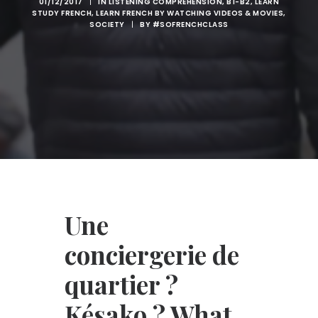
01/12/2017
|
IN
LISTENING COMPREHENSION
,
B1-B2
,
LEARN
STUDY FRENCH
,
LEARN FRENCH BY WATCHING VIDEOS & MOVIES
,
SOCIETY
|
BY
#SOFRENCHCLASS
Une
conciergerie de
quartier ?
Késako ? What