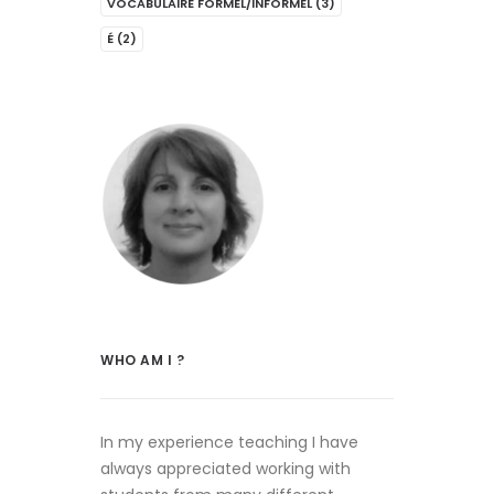
VOCABULAIRE FORMEL/INFORMEL
(3)
É
(2)
WHO AM I ?
In my experience teaching I have
always appreciated working with