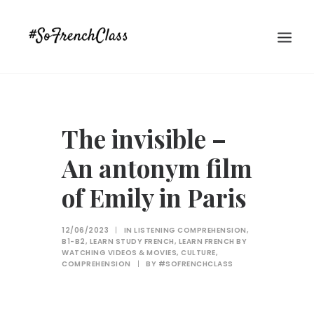
The invisible –
An antonym film
of Emily in Paris
#SOFRENCHCLASS PRIVACY POLICY
12/06/2023
|
IN
LISTENING COMPREHENSION
,
B1-B2
,
LEARN STUDY FRENCH
,
LEARN FRENCH BY
WATCHING VIDEOS & MOVIES
,
CULTURE
,
Recherche
COMPREHENSION
|
BY
#SOFRENCHCLASS