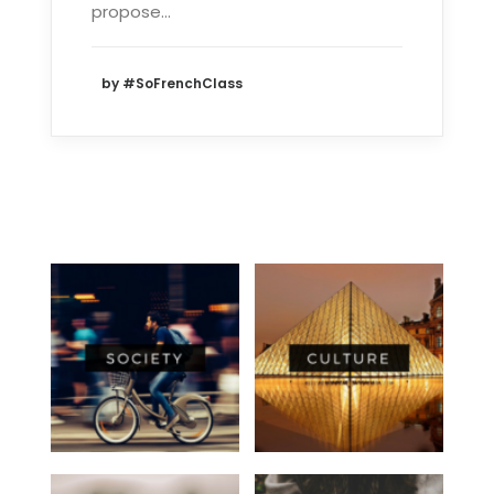
propose…
by #SoFrenchClass