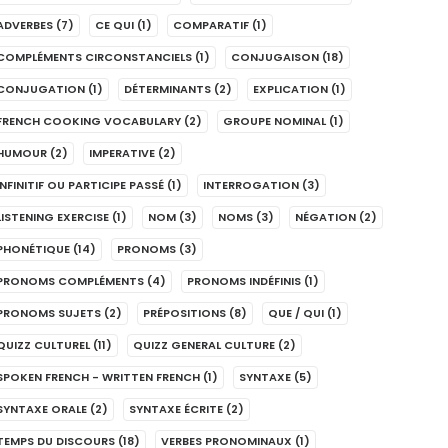
ADVERBES
(7)
CE QUI
(1)
COMPARATIF
(1)
COMPLÉMENTS CIRCONSTANCIELS
(1)
CONJUGAISON
(18)
CONJUGATION
(1)
DÉTERMINANTS
(2)
EXPLICATION
(1)
FRENCH COOKING VOCABULARY
(2)
GROUPE NOMINAL
(1)
HUMOUR
(2)
IMPERATIVE
(2)
INFINITIF OU PARTICIPE PASSÉ
(1)
INTERROGATION
(3)
LISTENING EXERCISE
(1)
NOM
(3)
NOMS
(3)
NÉGATION
(2)
PHONÉTIQUE
(14)
PRONOMS
(3)
PRONOMS COMPLÉMENTS
(4)
PRONOMS INDÉFINIS
(1)
PRONOMS SUJETS
(2)
PRÉPOSITIONS
(8)
QUE / QUI
(1)
QUIZZ CULTUREL
(11)
QUIZZ GENERAL CULTURE
(2)
SPOKEN FRENCH - WRITTEN FRENCH
(1)
SYNTAXE
(5)
SYNTAXE ORALE
(2)
SYNTAXE ÉCRITE
(2)
TEMPS DU DISCOURS
(18)
VERBES PRONOMINAUX
(1)