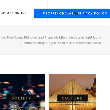
CHCLASS ONLINE
#SOFRENCHCLASS PRIVACY POLICY
like Pont Louis Philippe and François Miron streets in right bank
Parisian shopping streets in 4th arrondissement