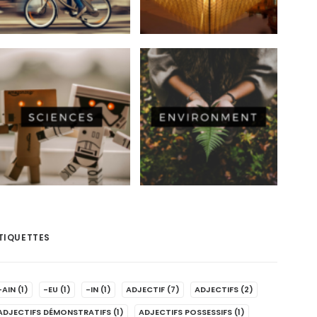
TIQUETTES
-AIN
(1)
-EU
(1)
-IN
(1)
ADJECTIF
(7)
ADJECTIFS
(2)
ADJECTIFS DÉMONSTRATIFS
(1)
ADJECTIFS POSSESSIFS
(1)