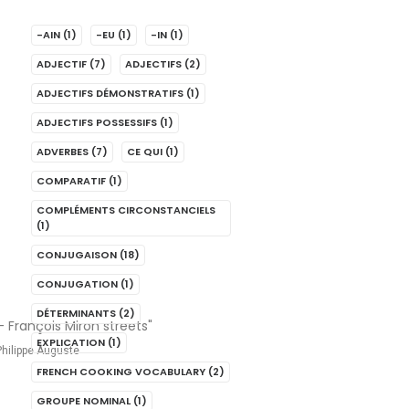
-AIN
(1)
-EU
(1)
-IN
(1)
ADJECTIF
(7)
ADJECTIFS
(2)
ADJECTIFS DÉMONSTRATIFS
(1)
ADJECTIFS POSSESSIFS
(1)
ADVERBES
(7)
CE QUI
(1)
COMPARATIF
(1)
COMPLÉMENTS CIRCONSTANCIELS
(1)
CONJUGAISON
(18)
CONJUGATION
(1)
DÉTERMINANTS
(2)
EXPLICATION
(1)
hilippe Auguste
FRENCH COOKING VOCABULARY
(2)
GROUPE NOMINAL
(1)