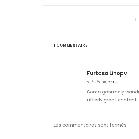
1 COMMENTAIRE
Furtdso Linopv
22/12/2018,
2:41 am
Some genuinely wondro
utterly great content.
Les commentaires sont fermés.