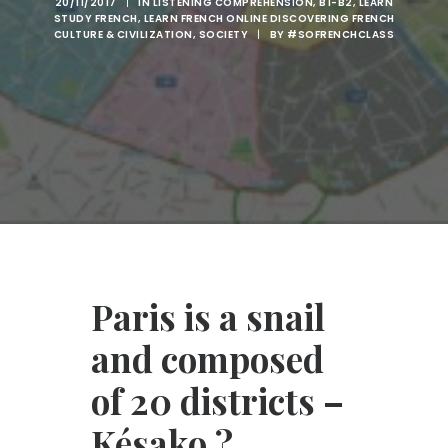
20/11/2017
|
IN
LISTENING COMPREHENSION
,
B1-B2
,
LEARN
STUDY FRENCH
,
LEARN FRENCH ONLINE DISCOVERING FRENCH
CULTURE & CIVILIZATION
,
SOCIETY
|
BY
#SOFRENCHCLASS
Paris is a snail
and composed
of 20 districts –
Késako ?