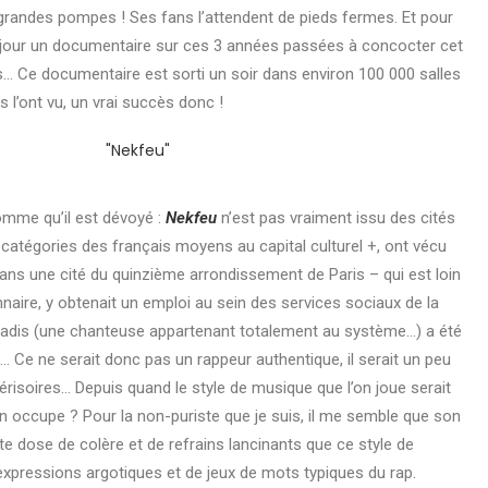
 grandes pompes ! Ses fans l’attendent de pieds fermes. Et pour
même jour un documentaire sur ces 3 années passées à concocter cet
 Ce documentaire est sorti un soir dans environ 100 000 salles
 l’ont vu, un vrai succès donc !
omme qu’il est dévoyé :
Nekfeu
n’est pas vraiment issu des cités
a catégories des français moyens au capital culturel +, ont vécu
ans une cité du quinzième arrondissement de Paris – qui est loin
nnaire, y obtenait un emploi au sein des services sociaux de la
Paradis (une chanteuse appartenant totalement au système…) a été
… Ce ne serait donc pas un rappeur authentique, il serait un peu
isoires… Depuis quand le style de musique que l’on joue serait
u’on occupe ? Pour la non-puriste que je suis, il me semble que son
e dose de colère et de refrains lancinants que ce style de
xpressions argotiques et de jeux de mots typiques du rap.