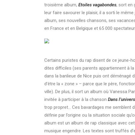
troisième album,
Etoiles vagabondes
, sort en
leur faire savourer le plaisir, il a sorti le 
album, ses nouvelles chansons, ses vacances…
en France et en Belgique et 65 000 spectateurs
Certains puristes du rap disent de ce jeune-h
dites difficiles (ses parents appartiennent à l
dans la banlieue de Nice puis ont déménagé d
d’être la « zone » – parce que le père, fonctio
ville). De plus, il sort un album où Vanessa 
invitée à participer à la chanson
Dans l’univers
trop propret… Ces bavardages me semblent dér
définie par l’origine ou la situation sociale q
album est un album de rap classique avec cett
musique engendre. Les textes sont truffés d’e