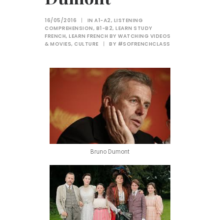
16/05/2016
|
IN
A1-A2
,
LISTENING
COMPREHENSION
,
B1-B2
,
LEARN STUDY
FRENCH
,
LEARN FRENCH BY WATCHING VIDEOS
& MOVIES
,
CULTURE
|
BY
#SOFRENCHCLASS
Bruno Dumont