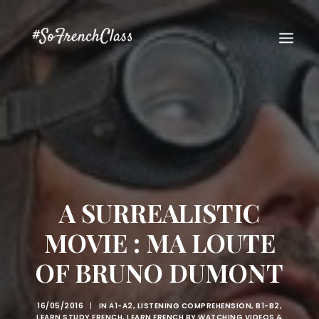
#SOFRENCHCLASS PRIVACY POLICY
A SURREALISTIC
MOVIE : MA LOUTE
OF BRUNO DUMONT
Recherche
16/05/2016
|
IN
A1-A2
,
LISTENING COMPREHENSION
,
B1-B2
,
LEARN STUDY FRENCH
,
LEARN FRENCH BY WATCHING VIDEOS &