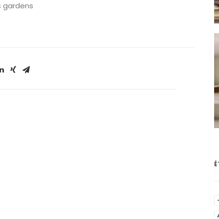
s gardens
É