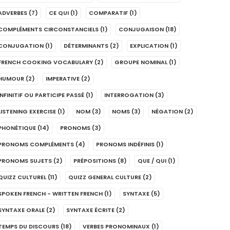
ADVERBES
(7)
CE QUI
(1)
COMPARATIF
(1)
COMPLÉMENTS CIRCONSTANCIELS
(1)
CONJUGAISON
(18)
CONJUGATION
(1)
DÉTERMINANTS
(2)
EXPLICATION
(1)
FRENCH COOKING VOCABULARY
(2)
GROUPE NOMINAL
(1)
HUMOUR
(2)
IMPERATIVE
(2)
INFINITIF OU PARTICIPE PASSÉ
(1)
INTERROGATION
(3)
LISTENING EXERCISE
(1)
NOM
(3)
NOMS
(3)
NÉGATION
(2)
PHONÉTIQUE
(14)
PRONOMS
(3)
PRONOMS COMPLÉMENTS
(4)
PRONOMS INDÉFINIS
(1)
PRONOMS SUJETS
(2)
PRÉPOSITIONS
(8)
QUE / QUI
(1)
QUIZZ CULTUREL
(11)
QUIZZ GENERAL CULTURE
(2)
SPOKEN FRENCH - WRITTEN FRENCH
(1)
SYNTAXE
(5)
SYNTAXE ORALE
(2)
SYNTAXE ÉCRITE
(2)
TEMPS DU DISCOURS
(18)
VERBES PRONOMINAUX
(1)