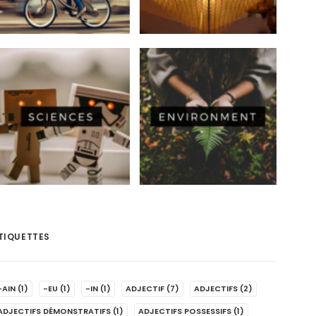
TIQUETTES
-AIN
(1)
-EU
(1)
-IN
(1)
ADJECTIF
(7)
ADJECTIFS
(2)
ADJECTIFS DÉMONSTRATIFS
(1)
ADJECTIFS POSSESSIFS
(1)