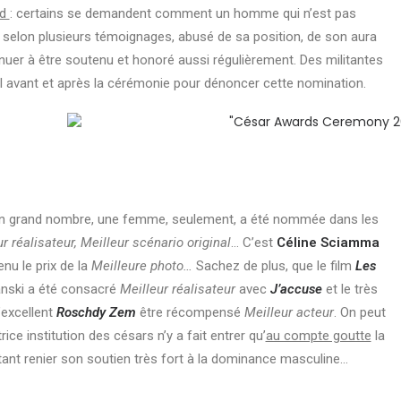
id
: certains se demandent comment un homme qui n’est pas
it, selon plusieurs témoignages, abusé de sa position, de son aura
uer à être soutenu et honoré aussi régulièrement. Des militantes
el avant et après la cérémonie pour dénoncer cette nomination.
t en grand nombre, une femme, seulement, a été nommée dans les
ur réalisateur, Meilleur scénario original
… C’est
Céline Sciamma
enu le prix de la
Meilleure photo…
Sachez de plus, que le film
Les
anski a été consacré
Meilleur réalisateur
avec
J’accuse
et le très
’excellent
Roschdy Zem
être récompensé
Meilleur acteur
. On peut
ice institution des césars n’y a fait entrer qu’
au compte goutte
la
utant renier son soutien très fort à la dominance masculine…