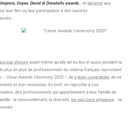
lmpreis,
Goyas
,
David di Donatello awards
… et
décerne
aux
r leur film ou leur participation à des oeuvres
passée.
eaucoup d’encre
avant même qu’elle ait eu lieu et aussi pendant la
e plus en plus de professionnels du cinéma français reprochent
rs –
César Awards Ceremony 2020 –
de
s’auto-congratuler
, de ne
ments et son renouveau. En bref, on reproche à ces
sation, des professionnels qui appartiennent à leur famille de
lle : le renouvellement, la diversité,
les parcours atypiques
… ne
pensés.