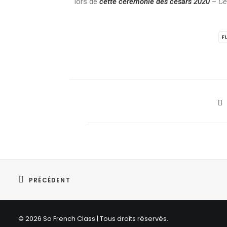
lors de
cette cérémonie des césars 2020
–
Cé
F
PRÉCÉDENT
© 2026 So French Class | Tous droits réservés.