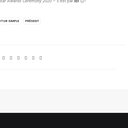
sar Awards Ceremony 2020 –
c’est par
ici
😉
!
UTUR SIMPLE
PRÉSENT