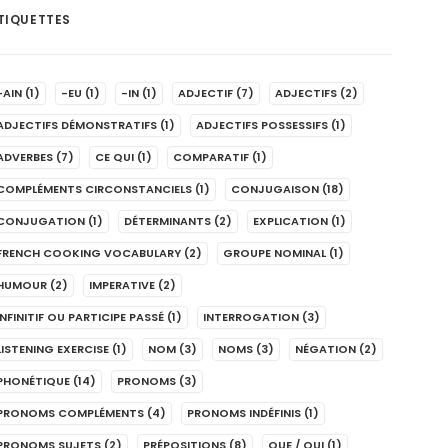
TIQUETTES
-AIN
(1)
-EU
(1)
-IN
(1)
ADJECTIF
(7)
ADJECTIFS
(2)
ADJECTIFS DÉMONSTRATIFS
(1)
ADJECTIFS POSSESSIFS
(1)
ADVERBES
(7)
CE QUI
(1)
COMPARATIF
(1)
COMPLÉMENTS CIRCONSTANCIELS
(1)
CONJUGAISON
(18)
CONJUGATION
(1)
DÉTERMINANTS
(2)
EXPLICATION
(1)
FRENCH COOKING VOCABULARY
(2)
GROUPE NOMINAL
(1)
HUMOUR
(2)
IMPERATIVE
(2)
INFINITIF OU PARTICIPE PASSÉ
(1)
INTERROGATION
(3)
LISTENING EXERCISE
(1)
NOM
(3)
NOMS
(3)
NÉGATION
(2)
PHONÉTIQUE
(14)
PRONOMS
(3)
PRONOMS COMPLÉMENTS
(4)
PRONOMS INDÉFINIS
(1)
PRONOMS SUJETS
(2)
PRÉPOSITIONS
(8)
QUE / QUI
(1)