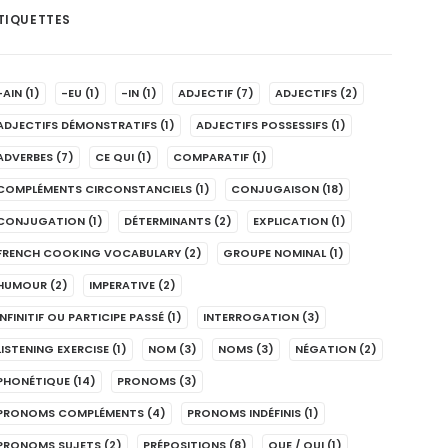
TIQUETTES
-AIN
(1)
-EU
(1)
-IN
(1)
ADJECTIF
(7)
ADJECTIFS
(2)
ADJECTIFS DÉMONSTRATIFS
(1)
ADJECTIFS POSSESSIFS
(1)
ADVERBES
(7)
CE QUI
(1)
COMPARATIF
(1)
COMPLÉMENTS CIRCONSTANCIELS
(1)
CONJUGAISON
(18)
CONJUGATION
(1)
DÉTERMINANTS
(2)
EXPLICATION
(1)
FRENCH COOKING VOCABULARY
(2)
GROUPE NOMINAL
(1)
HUMOUR
(2)
IMPERATIVE
(2)
INFINITIF OU PARTICIPE PASSÉ
(1)
INTERROGATION
(3)
LISTENING EXERCISE
(1)
NOM
(3)
NOMS
(3)
NÉGATION
(2)
PHONÉTIQUE
(14)
PRONOMS
(3)
PRONOMS COMPLÉMENTS
(4)
PRONOMS INDÉFINIS
(1)
PRONOMS SUJETS
(2)
PRÉPOSITIONS
(8)
QUE / QUI
(1)