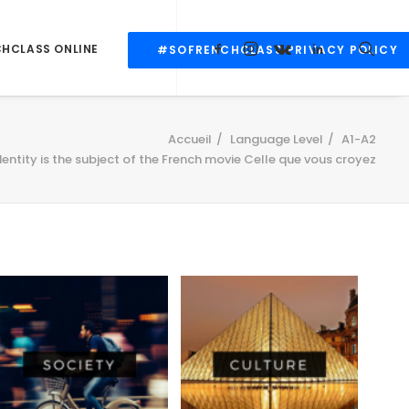
CHCLASS ONLINE
#SOFRENCHCLASS PRIVACY POLICY
Accueil
Language Level
A1-A2
identity is the subject of the French movie Celle que vous croyez