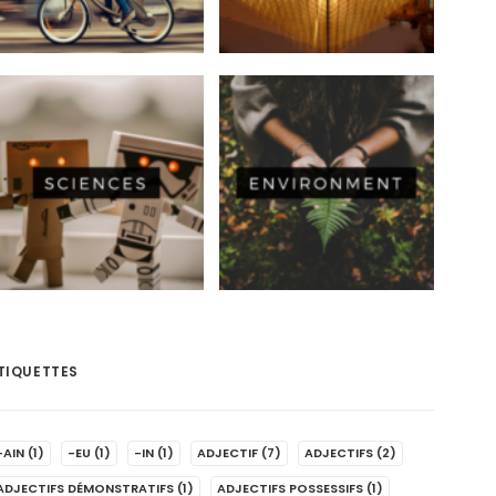
TIQUETTES
-AIN
(1)
-EU
(1)
-IN
(1)
ADJECTIF
(7)
ADJECTIFS
(2)
ADJECTIFS DÉMONSTRATIFS
(1)
ADJECTIFS POSSESSIFS
(1)