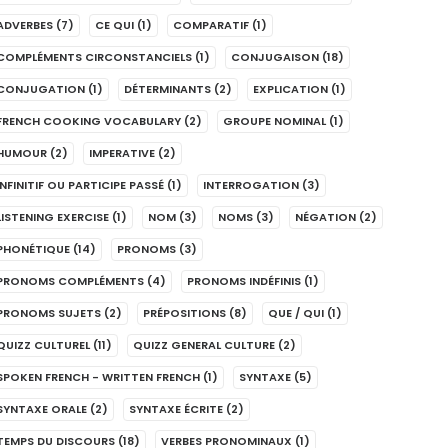
ADVERBES
(7)
CE QUI
(1)
COMPARATIF
(1)
COMPLÉMENTS CIRCONSTANCIELS
(1)
CONJUGAISON
(18)
CONJUGATION
(1)
DÉTERMINANTS
(2)
EXPLICATION
(1)
FRENCH COOKING VOCABULARY
(2)
GROUPE NOMINAL
(1)
HUMOUR
(2)
IMPERATIVE
(2)
INFINITIF OU PARTICIPE PASSÉ
(1)
INTERROGATION
(3)
LISTENING EXERCISE
(1)
NOM
(3)
NOMS
(3)
NÉGATION
(2)
PHONÉTIQUE
(14)
PRONOMS
(3)
PRONOMS COMPLÉMENTS
(4)
PRONOMS INDÉFINIS
(1)
PRONOMS SUJETS
(2)
PRÉPOSITIONS
(8)
QUE / QUI
(1)
QUIZZ CULTUREL
(11)
QUIZZ GENERAL CULTURE
(2)
SPOKEN FRENCH - WRITTEN FRENCH
(1)
SYNTAXE
(5)
SYNTAXE ORALE
(2)
SYNTAXE ÉCRITE
(2)
TEMPS DU DISCOURS
(18)
VERBES PRONOMINAUX
(1)