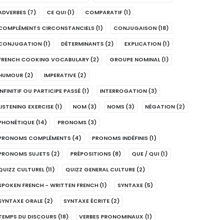
ADVERBES
(7)
CE QUI
(1)
COMPARATIF
(1)
COMPLÉMENTS CIRCONSTANCIELS
(1)
CONJUGAISON
(18)
CONJUGATION
(1)
DÉTERMINANTS
(2)
EXPLICATION
(1)
FRENCH COOKING VOCABULARY
(2)
GROUPE NOMINAL
(1)
HUMOUR
(2)
IMPERATIVE
(2)
INFINITIF OU PARTICIPE PASSÉ
(1)
INTERROGATION
(3)
LISTENING EXERCISE
(1)
NOM
(3)
NOMS
(3)
NÉGATION
(2)
PHONÉTIQUE
(14)
PRONOMS
(3)
PRONOMS COMPLÉMENTS
(4)
PRONOMS INDÉFINIS
(1)
PRONOMS SUJETS
(2)
PRÉPOSITIONS
(8)
QUE / QUI
(1)
QUIZZ CULTUREL
(11)
QUIZZ GENERAL CULTURE
(2)
SPOKEN FRENCH - WRITTEN FRENCH
(1)
SYNTAXE
(5)
SYNTAXE ORALE
(2)
SYNTAXE ÉCRITE
(2)
TEMPS DU DISCOURS
(18)
VERBES PRONOMINAUX
(1)