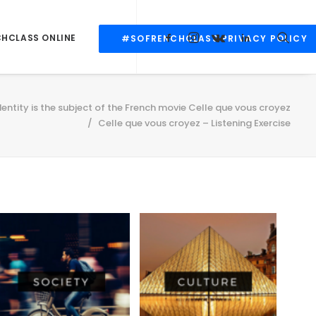
CHCLASS ONLINE
#SOFRENCHCLASS PRIVACY POLICY
identity is the subject of the French movie Celle que vous croyez
Celle que vous croyez – Listening Exercise