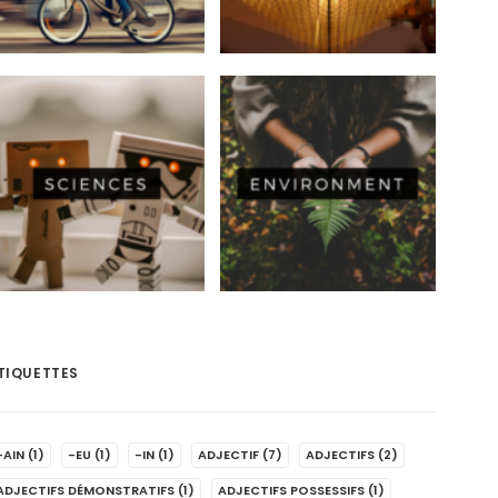
TIQUETTES
-AIN
(1)
-EU
(1)
-IN
(1)
ADJECTIF
(7)
ADJECTIFS
(2)
ADJECTIFS DÉMONSTRATIFS
(1)
ADJECTIFS POSSESSIFS
(1)