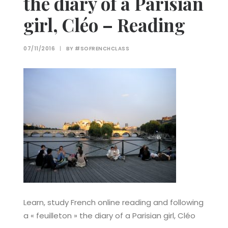
the diary of a Parisian
girl, Cléo – Reading
07/11/2016
|
BY
#SOFRENCHCLASS
Learn, study French online reading and following
a « feuilleton » the diary of a Parisian girl, Cléo