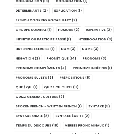
CONJUGAISON
(18)
CONJUGATION
(1)
DÉTERMINANTS
(2)
EXPLICATION
(1)
FRENCH COOKING VOCABULARY
(2)
GROUPE NOMINAL
(1)
HUMOUR
(2)
IMPERATIVE
(2)
INFINITIF OU PARTICIPE PASSÉ
(1)
INTERROGATION
(3)
LISTENING EXERCISE
(1)
NOM
(3)
NOMS
(3)
NÉGATION
(2)
PHONÉTIQUE
(14)
PRONOMS
(3)
PRONOMS COMPLÉMENTS
(4)
PRONOMS INDÉFINIS
(1)
PRONOMS SUJETS
(2)
PRÉPOSITIONS
(8)
QUE / QUI
(1)
QUIZZ CULTUREL
(11)
QUIZZ GENERAL CULTURE
(2)
SPOKEN FRENCH - WRITTEN FRENCH
(1)
SYNTAXE
(5)
SYNTAXE ORALE
(2)
SYNTAXE ÉCRITE
(2)
TEMPS DU DISCOURS
(18)
VERBES PRONOMINAUX
(1)