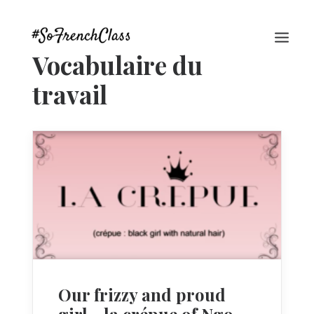
Vocabulaire du
travail
#SOFRENCHCLASS PRIVACY POLICY
Recherche
Our frizzy and proud
girl - la crépue of Ngo