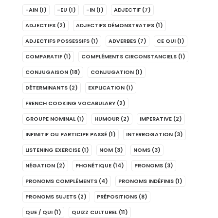
-AIN
(1)
-EU
(1)
-IN
(1)
ADJECTIF
(7)
ADJECTIFS
(2)
ADJECTIFS DÉMONSTRATIFS
(1)
ADJECTIFS POSSESSIFS
(1)
ADVERBES
(7)
CE QUI
(1)
COMPARATIF
(1)
COMPLÉMENTS CIRCONSTANCIELS
(1)
CONJUGAISON
(18)
CONJUGATION
(1)
DÉTERMINANTS
(2)
EXPLICATION
(1)
FRENCH COOKING VOCABULARY
(2)
GROUPE NOMINAL
(1)
HUMOUR
(2)
IMPERATIVE
(2)
INFINITIF OU PARTICIPE PASSÉ
(1)
INTERROGATION
(3)
LISTENING EXERCISE
(1)
NOM
(3)
NOMS
(3)
NÉGATION
(2)
PHONÉTIQUE
(14)
PRONOMS
(3)
PRONOMS COMPLÉMENTS
(4)
PRONOMS INDÉFINIS
(1)
PRONOMS SUJETS
(2)
PRÉPOSITIONS
(8)
QUE / QUI
(1)
QUIZZ CULTUREL
(11)