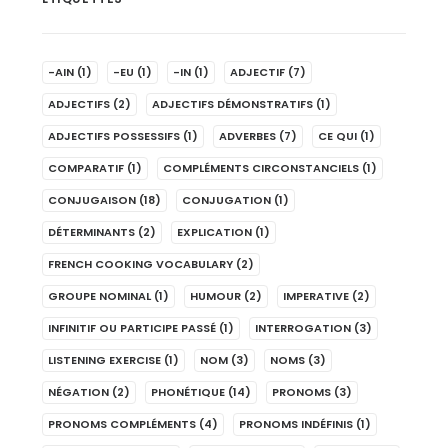
-AIN
(1)
-EU
(1)
-IN
(1)
ADJECTIF
(7)
ADJECTIFS
(2)
ADJECTIFS DÉMONSTRATIFS
(1)
ADJECTIFS POSSESSIFS
(1)
ADVERBES
(7)
CE QUI
(1)
COMPARATIF
(1)
COMPLÉMENTS CIRCONSTANCIELS
(1)
CONJUGAISON
(18)
CONJUGATION
(1)
DÉTERMINANTS
(2)
EXPLICATION
(1)
FRENCH COOKING VOCABULARY
(2)
GROUPE NOMINAL
(1)
HUMOUR
(2)
IMPERATIVE
(2)
INFINITIF OU PARTICIPE PASSÉ
(1)
INTERROGATION
(3)
LISTENING EXERCISE
(1)
NOM
(3)
NOMS
(3)
NÉGATION
(2)
PHONÉTIQUE
(14)
PRONOMS
(3)
PRONOMS COMPLÉMENTS
(4)
PRONOMS INDÉFINIS
(1)