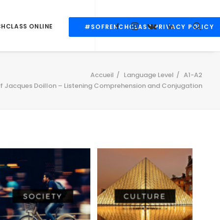
CHCLASS ONLINE
#SOFRENCHCLASS PRIVACY POLICY
Accueil
Language Level
A1-A2
of Jacques Doillon – Listening Comprehension and Conjugation