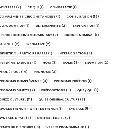
ADVERBES
(7)
CE QUI
(1)
COMPARATIF
(1)
COMPLÉMENTS CIRCONSTANCIELS
(1)
CONJUGAISON
(18)
CONJUGATION
(1)
DÉTERMINANTS
(2)
EXPLICATION
(1)
FRENCH COOKING VOCABULARY
(2)
GROUPE NOMINAL
(1)
HUMOUR
(2)
IMPERATIVE
(2)
INFINITIF OU PARTICIPE PASSÉ
(1)
INTERROGATION
(3)
LISTENING EXERCISE
(1)
NOM
(3)
NOMS
(3)
NÉGATION
(2)
PHONÉTIQUE
(14)
PRONOMS
(3)
PRONOMS COMPLÉMENTS
(4)
PRONOMS INDÉFINIS
(1)
PRONOMS SUJETS
(2)
PRÉPOSITIONS
(8)
QUE / QUI
(1)
QUIZZ CULTUREL
(11)
QUIZZ GENERAL CULTURE
(2)
SPOKEN FRENCH - WRITTEN FRENCH
(1)
SYNTAXE
(5)
SYNTAXE ORALE
(2)
SYNTAXE ÉCRITE
(2)
TEMPS DU DISCOURS
(18)
VERBES PRONOMINAUX
(1)