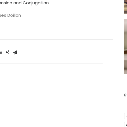
ension and Conjugation
es Doillon
É