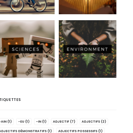
TIQUETTES
-AIN
(1)
-EU
(1)
-IN
(1)
ADJECTIF
(7)
ADJECTIFS
(2)
ADJECTIFS DÉMONSTRATIFS
(1)
ADJECTIFS POSSESSIFS
(1)