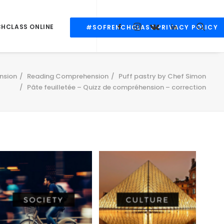
CHCLASS ONLINE
#SOFRENCHCLASS PRIVACY POLICY
nsion
Reading Comprehension
Puff pastry by Chef Simon
Pâte feuilletée – Quizz de compréhension – correction