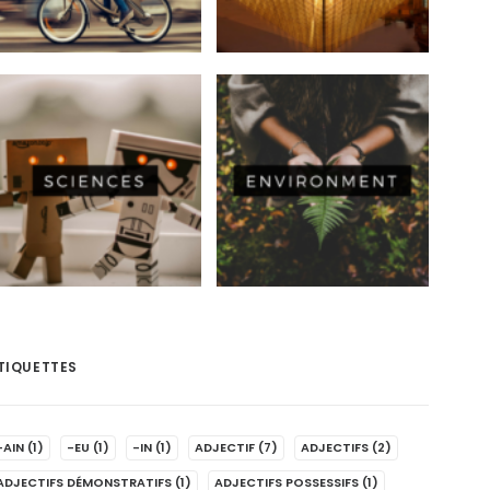
TIQUETTES
-AIN
(1)
-EU
(1)
-IN
(1)
ADJECTIF
(7)
ADJECTIFS
(2)
ADJECTIFS DÉMONSTRATIFS
(1)
ADJECTIFS POSSESSIFS
(1)