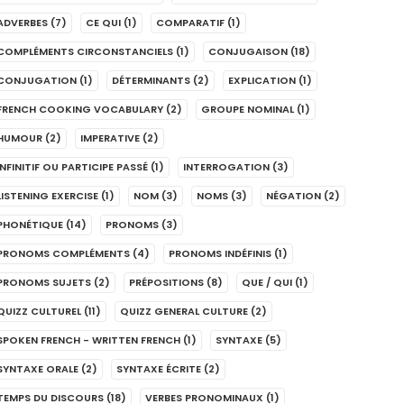
ADVERBES
(7)
CE QUI
(1)
COMPARATIF
(1)
COMPLÉMENTS CIRCONSTANCIELS
(1)
CONJUGAISON
(18)
CONJUGATION
(1)
DÉTERMINANTS
(2)
EXPLICATION
(1)
FRENCH COOKING VOCABULARY
(2)
GROUPE NOMINAL
(1)
HUMOUR
(2)
IMPERATIVE
(2)
INFINITIF OU PARTICIPE PASSÉ
(1)
INTERROGATION
(3)
LISTENING EXERCISE
(1)
NOM
(3)
NOMS
(3)
NÉGATION
(2)
PHONÉTIQUE
(14)
PRONOMS
(3)
PRONOMS COMPLÉMENTS
(4)
PRONOMS INDÉFINIS
(1)
PRONOMS SUJETS
(2)
PRÉPOSITIONS
(8)
QUE / QUI
(1)
QUIZZ CULTUREL
(11)
QUIZZ GENERAL CULTURE
(2)
SPOKEN FRENCH - WRITTEN FRENCH
(1)
SYNTAXE
(5)
SYNTAXE ORALE
(2)
SYNTAXE ÉCRITE
(2)
TEMPS DU DISCOURS
(18)
VERBES PRONOMINAUX
(1)