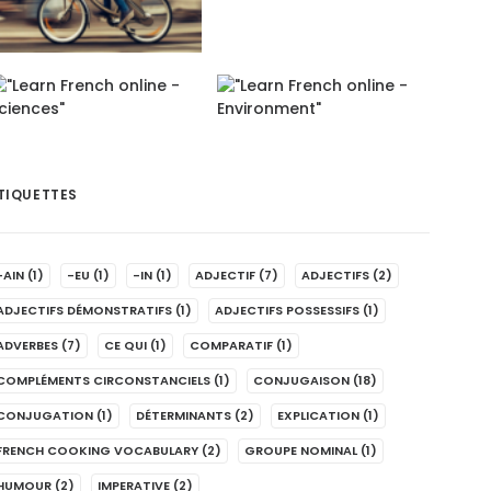
TIQUETTES
-AIN
(1)
-EU
(1)
-IN
(1)
ADJECTIF
(7)
ADJECTIFS
(2)
ADJECTIFS DÉMONSTRATIFS
(1)
ADJECTIFS POSSESSIFS
(1)
ADVERBES
(7)
CE QUI
(1)
COMPARATIF
(1)
COMPLÉMENTS CIRCONSTANCIELS
(1)
CONJUGAISON
(18)
CONJUGATION
(1)
DÉTERMINANTS
(2)
EXPLICATION
(1)
FRENCH COOKING VOCABULARY
(2)
GROUPE NOMINAL
(1)
HUMOUR
(2)
IMPERATIVE
(2)