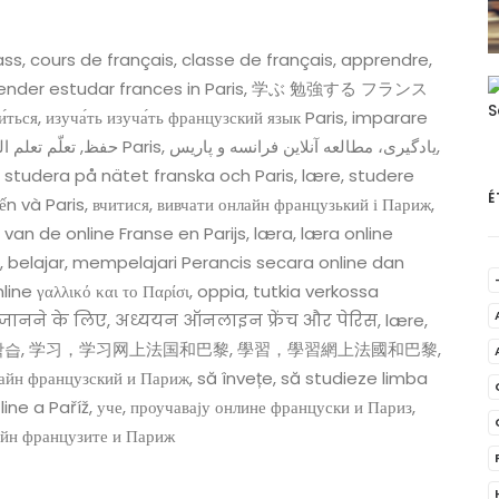
ass, cours de français, classe de français, apprendre,
s, aprender estudar frances in Paris, 学ぶ 勉強する フランス
ься, изуча́ть изуча́ть французский язык Paris, imparare
, studera på nätet franska och Paris, lære, studere
É
n và Paris, вчитися, вивчати онлайн французький і Париж,
 van de online Franse en Parijs, læra, læra online
zsi, belajar, mempelajari Perancis secara online dan
s, जानने के लिए, अध्ययन ऑनलाइन फ्रेंच और पेरिस, lære,
파리를 연구, 학습, 学习，学习网上法国和巴黎, 學習，學習網上法國和巴黎,
узский и Париж, să învețe, să studieze limba
ine a Paříž, уче, проучавају онлине француски и Париз,
ат, проучване на онлайн французите и Париж