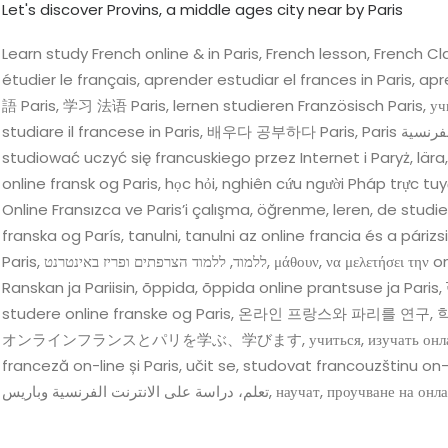
Let's discover Provins, a middle ages city near by Paris
Learn study French online & in Paris, French lesson, French Cl
étudier le français, aprender estudiar el frances in Pari
語 Paris, 学习 法语 Paris, lernen studieren Französisch Paris, учи́т
studiare il francese in Paris, 배우다 공부하다 Paris, Paris حفظ, تعلّم تعلم الفرنسية Paris, یادگیری، مطالعه آنلاین فرانسه و پاریس,
studiować uczyć się francuskiego przez Internet i Paryż, lära
online fransk og Paris, học hỏi, nghiên cứu người Pháp trực tuyế
Online Fransızca ve Paris’i çalışma, öğrenme, leren, de studie
franska og París, tanulni, tanulni az online francia és a pári
Paris, ללמוד, ללמוד הצרפתים ופריז באינטרנט, μάθουν, να μελετήσει την online γαλλικό και το Παρίσι, oppia, tutkia verkossa
Ranskan ja Pariisin, õppida, õppida online prantsuse ja Pari
studere online franske og Paris, 온라인 프랑스와 
オンラインフランスとパリを学ぶ、学びます, учиться, изучать онлайн франц
franceză on-line și Paris, učit se, studovat francouzštinu on-l
تعلم، دراسة على الانترنت الفرنسية وباريس, науч