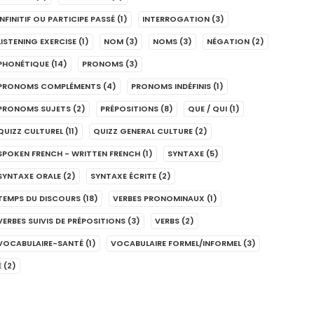
INFINITIF OU PARTICIPE PASSÉ
(1)
INTERROGATION
(3)
LISTENING EXERCISE
(1)
NOM
(3)
NOMS
(3)
NÉGATION
(2)
PHONÉTIQUE
(14)
PRONOMS
(3)
PRONOMS COMPLÉMENTS
(4)
PRONOMS INDÉFINIS
(1)
PRONOMS SUJETS
(2)
PRÉPOSITIONS
(8)
QUE / QUI
(1)
QUIZZ CULTUREL
(11)
QUIZZ GENERAL CULTURE
(2)
SPOKEN FRENCH - WRITTEN FRENCH
(1)
SYNTAXE
(5)
SYNTAXE ORALE
(2)
SYNTAXE ÉCRITE
(2)
TEMPS DU DISCOURS
(18)
VERBES PRONOMINAUX
(1)
VERBES SUIVIS DE PRÉPOSITIONS
(3)
VERBS
(2)
VOCABULAIRE-SANTÉ
(1)
VOCABULAIRE FORMEL/INFORMEL
(3)
É
(2)