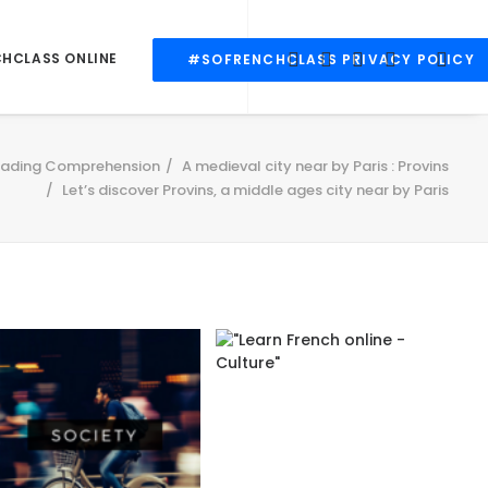
CHCLASS ONLINE
#SOFRENCHCLASS PRIVACY POLICY
ading Comprehension
A medieval city near by Paris : Provins
Let’s discover Provins, a middle ages city near by Paris