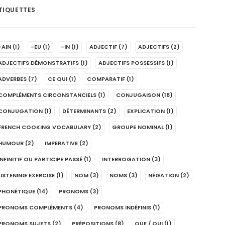
TIQUETTES
-AIN
(1)
-EU
(1)
-IN
(1)
ADJECTIF
(7)
ADJECTIFS
(2)
ADJECTIFS DÉMONSTRATIFS
(1)
ADJECTIFS POSSESSIFS
(1)
ADVERBES
(7)
CE QUI
(1)
COMPARATIF
(1)
COMPLÉMENTS CIRCONSTANCIELS
(1)
CONJUGAISON
(18)
CONJUGATION
(1)
DÉTERMINANTS
(2)
EXPLICATION
(1)
FRENCH COOKING VOCABULARY
(2)
GROUPE NOMINAL
(1)
HUMOUR
(2)
IMPERATIVE
(2)
INFINITIF OU PARTICIPE PASSÉ
(1)
INTERROGATION
(3)
LISTENING EXERCISE
(1)
NOM
(3)
NOMS
(3)
NÉGATION
(2)
PHONÉTIQUE
(14)
PRONOMS
(3)
PRONOMS COMPLÉMENTS
(4)
PRONOMS INDÉFINIS
(1)
PRONOMS SUJETS
(2)
PRÉPOSITIONS
(8)
QUE / QUI
(1)