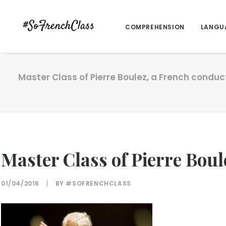
COMPREHENSION
LANGU
Master Class of Pierre Boulez, a French conduc
Master Class of Pierre Bou
01/04/2016
|
BY
#SOFRENCHCLASS