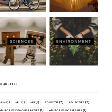
TIQUETTES
-AIN
(1)
-EU
(1)
-IN
(1)
ADJECTIF
(7)
ADJECTIFS
(2)
ADJECTIFS DÉMONSTRATIFS
(1)
ADJECTIFS POSSESSIFS
(1)