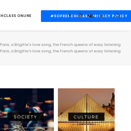
CHCLASS ONLINE
#SOFRENCHCLASS PRIVACY POLICY
Paris, a Brigitte's love song, the French queens of easy listening
Paris, a Brigitte’s love song, the French queens of easy listening