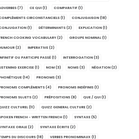
ADVERBES
(7)
CE QUI
(1)
COMPARATIF
(1)
COMPLÉMENTS CIRCONSTANCIELS
(1)
CONJUGAISON
(18)
CONJUGATION
(1)
DÉTERMINANTS
(2)
EXPLICATION
(1)
FRENCH COOKING VOCABULARY
(2)
GROUPE NOMINAL
(1)
HUMOUR
(2)
IMPERATIVE
(2)
INFINITIF OU PARTICIPE PASSÉ
(1)
INTERROGATION
(3)
LISTENING EXERCISE
(1)
NOM
(3)
NOMS
(3)
NÉGATION
(2)
PHONÉTIQUE
(14)
PRONOMS
(3)
PRONOMS COMPLÉMENTS
(4)
PRONOMS INDÉFINIS
(1)
PRONOMS SUJETS
(2)
PRÉPOSITIONS
(8)
QUE / QUI
(1)
QUIZZ CULTUREL
(11)
QUIZZ GENERAL CULTURE
(2)
SPOKEN FRENCH - WRITTEN FRENCH
(1)
SYNTAXE
(5)
SYNTAXE ORALE
(2)
SYNTAXE ÉCRITE
(2)
TEMPS DU DISCOURS
(18)
VERBES PRONOMINAUX
(1)