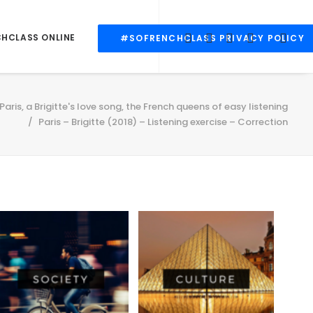
CHCLASS ONLINE
#SOFRENCHCLASS PRIVACY POLICY
Paris, a Brigitte's love song, the French queens of easy listening
Paris – Brigitte (2018) – Listening exercise – Correction