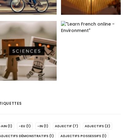
TIQUETTES
-AIN
(1)
-EU
(1)
-IN
(1)
ADJECTIF
(7)
ADJECTIFS
(2)
ADJECTIFS DÉMONSTRATIFS
(1)
ADJECTIFS POSSESSIFS
(1)