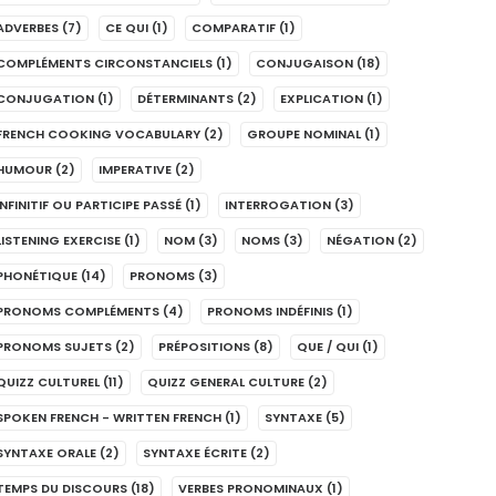
ADVERBES
(7)
CE QUI
(1)
COMPARATIF
(1)
COMPLÉMENTS CIRCONSTANCIELS
(1)
CONJUGAISON
(18)
CONJUGATION
(1)
DÉTERMINANTS
(2)
EXPLICATION
(1)
FRENCH COOKING VOCABULARY
(2)
GROUPE NOMINAL
(1)
HUMOUR
(2)
IMPERATIVE
(2)
INFINITIF OU PARTICIPE PASSÉ
(1)
INTERROGATION
(3)
LISTENING EXERCISE
(1)
NOM
(3)
NOMS
(3)
NÉGATION
(2)
PHONÉTIQUE
(14)
PRONOMS
(3)
PRONOMS COMPLÉMENTS
(4)
PRONOMS INDÉFINIS
(1)
PRONOMS SUJETS
(2)
PRÉPOSITIONS
(8)
QUE / QUI
(1)
QUIZZ CULTUREL
(11)
QUIZZ GENERAL CULTURE
(2)
SPOKEN FRENCH - WRITTEN FRENCH
(1)
SYNTAXE
(5)
SYNTAXE ORALE
(2)
SYNTAXE ÉCRITE
(2)
TEMPS DU DISCOURS
(18)
VERBES PRONOMINAUX
(1)