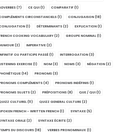
ADVERBES
(7)
CE QUI
(1)
COMPARATIF
(1)
COMPLÉMENTS CIRCONSTANCIELS
(1)
CONJUGAISON
(18)
CONJUGATION
(1)
DÉTERMINANTS
(2)
EXPLICATION
(1)
FRENCH COOKING VOCABULARY
(2)
GROUPE NOMINAL
(1)
HUMOUR
(2)
IMPERATIVE
(2)
INFINITIF OU PARTICIPE PASSÉ
(1)
INTERROGATION
(3)
LISTENING EXERCISE
(1)
NOM
(3)
NOMS
(3)
NÉGATION
(2)
PHONÉTIQUE
(14)
PRONOMS
(3)
PRONOMS COMPLÉMENTS
(4)
PRONOMS INDÉFINIS
(1)
PRONOMS SUJETS
(2)
PRÉPOSITIONS
(8)
QUE / QUI
(1)
QUIZZ CULTUREL
(11)
QUIZZ GENERAL CULTURE
(2)
SPOKEN FRENCH - WRITTEN FRENCH
(1)
SYNTAXE
(5)
SYNTAXE ORALE
(2)
SYNTAXE ÉCRITE
(2)
TEMPS DU DISCOURS
(18)
VERBES PRONOMINAUX
(1)