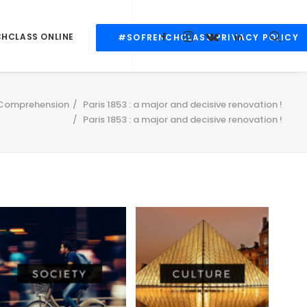
CHCLASS ONLINE
#SOFRENCHCLASS PRIVACY POLICY
 Comprehension
Paris 1853 : a major and decisive renovation !
Paris 1853 : a major and decisive renovation !