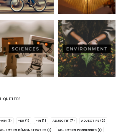
TIQUETTES
-AIN
(1)
-EU
(1)
-IN
(1)
ADJECTIF
(7)
ADJECTIFS
(2)
ADJECTIFS DÉMONSTRATIFS
(1)
ADJECTIFS POSSESSIFS
(1)