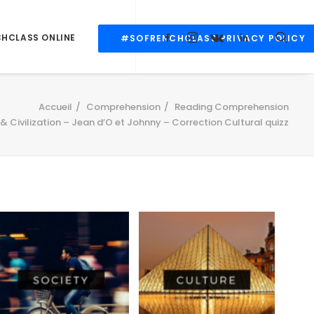
CHCLASS ONLINE
#SOFRENCHCLASS PRIVACY POLICY
Accueil
Comprehension
Reading Comprehension
& Civilization – Jean d’O et Johnny – Correction Cultural quizz