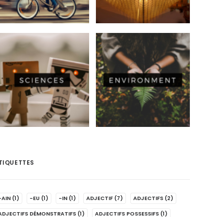
TIQUETTES
-AIN
(1)
-EU
(1)
-IN
(1)
ADJECTIF
(7)
ADJECTIFS
(2)
ADJECTIFS DÉMONSTRATIFS
(1)
ADJECTIFS POSSESSIFS
(1)