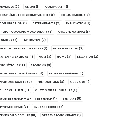
ADVERBES
(7)
CE QUI
(1)
COMPARATIF
(1)
COMPLÉMENTS CIRCONSTANCIELS
(1)
CONJUGAISON
(18)
CONJUGATION
(1)
DÉTERMINANTS
(2)
EXPLICATION
(1)
FRENCH COOKING VOCABULARY
(2)
GROUPE NOMINAL
(1)
HUMOUR
(2)
IMPERATIVE
(2)
INFINITIF OU PARTICIPE PASSÉ
(1)
INTERROGATION
(3)
LISTENING EXERCISE
(1)
NOM
(3)
NOMS
(3)
NÉGATION
(2)
PHONÉTIQUE
(14)
PRONOMS
(3)
PRONOMS COMPLÉMENTS
(4)
PRONOMS INDÉFINIS
(1)
PRONOMS SUJETS
(2)
PRÉPOSITIONS
(8)
QUE / QUI
(1)
QUIZZ CULTUREL
(11)
QUIZZ GENERAL CULTURE
(2)
SPOKEN FRENCH - WRITTEN FRENCH
(1)
SYNTAXE
(5)
SYNTAXE ORALE
(2)
SYNTAXE ÉCRITE
(2)
TEMPS DU DISCOURS
(18)
VERBES PRONOMINAUX
(1)