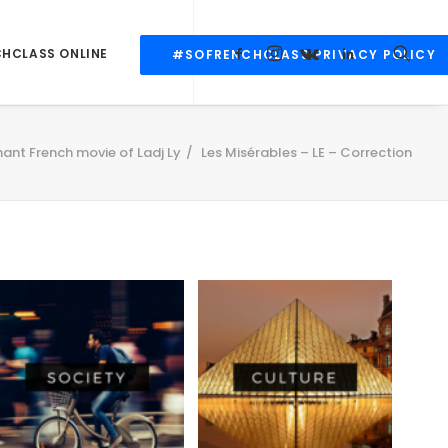
CHCLASS ONLINE
#SOFRENCHCLASS PRIVACY POLICY
nant French movie of Ladj Ly
Les Misérables – LE – Correction