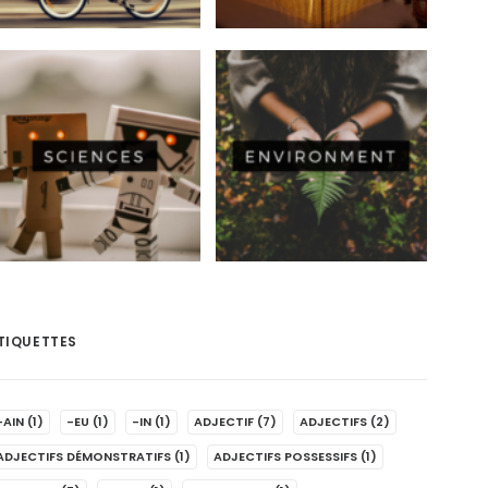
TIQUETTES
-AIN
(1)
-EU
(1)
-IN
(1)
ADJECTIF
(7)
ADJECTIFS
(2)
ADJECTIFS DÉMONSTRATIFS
(1)
ADJECTIFS POSSESSIFS
(1)