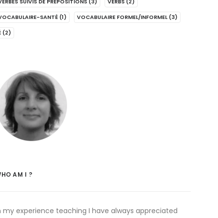
VERBES SUIVIS DE PRÉPOSITIONS
(3)
VERBS
(2)
VOCABULAIRE-SANTÉ
(1)
VOCABULAIRE FORMEL/INFORMEL
(3)
É
(2)
HO AM I ?
n my experience teaching I have always appreciated