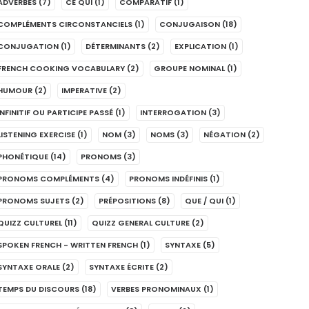
ADVERBES
(7)
CE QUI
(1)
COMPARATIF
(1)
COMPLÉMENTS CIRCONSTANCIELS
(1)
CONJUGAISON
(18)
CONJUGATION
(1)
DÉTERMINANTS
(2)
EXPLICATION
(1)
FRENCH COOKING VOCABULARY
(2)
GROUPE NOMINAL
(1)
HUMOUR
(2)
IMPERATIVE
(2)
INFINITIF OU PARTICIPE PASSÉ
(1)
INTERROGATION
(3)
LISTENING EXERCISE
(1)
NOM
(3)
NOMS
(3)
NÉGATION
(2)
PHONÉTIQUE
(14)
PRONOMS
(3)
PRONOMS COMPLÉMENTS
(4)
PRONOMS INDÉFINIS
(1)
PRONOMS SUJETS
(2)
PRÉPOSITIONS
(8)
QUE / QUI
(1)
QUIZZ CULTUREL
(11)
QUIZZ GENERAL CULTURE
(2)
SPOKEN FRENCH - WRITTEN FRENCH
(1)
SYNTAXE
(5)
SYNTAXE ORALE
(2)
SYNTAXE ÉCRITE
(2)
TEMPS DU DISCOURS
(18)
VERBES PRONOMINAUX
(1)